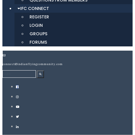
QUESTIONS FROM MEMBERS
IFC CONNECT
REGISTER
LOGIN
GROUPS
FORUMS
connect@indianflyingcommunity.com