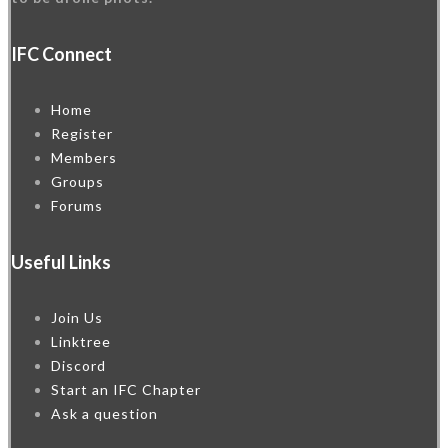
IFC Connect
Home
Register
Members
Groups
Forums
Useful Links
Join Us
Linktree
Discord
Start an IFC Chapter
Ask a question