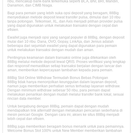
ribu, mencakup bank-bank terkemuka seperti BCA, BNI, BRI, Mandiri,
Danamon, dan CIMB Niaga.
Bagi para pemain yang lebih suka opsi deposit yang beragam, 88Big
menyediakan metode deposit lewat transfer pulsa, dimulai dari 10 ribu
tanpa potongan. Telkomsel, XL, dan Axis menjadi pilihan provider pulsa
yang dapat digunakan untuk melakukan transaksi dengan cepat dan
efisien.
Ewallet juga menjadi opsi yang sangat populer di 88Big, dengan deposit
mulai dari 10 ribu. Dana, OVO, Gopay, LinkAja, dan Jenius adalah
beberapa dari sejumlah ewallet yang dapat digunakan para pemain
untuk melakukan transaksi dengan mudah dan aman.
Pentingnya keamanan dalam transaksi online juga ditekankan oleh
88Big melalui metode deposit lewat QRIS. Proses verifikasi yang lengkap
dan responsif memastikan setiap transaksi berjalan dengan lancar dan
aman, memberikan kepercayaan tambahan kepada para pemain.
88Big Slot Online Withdraw Termudah Bonus Bebas Potongan
88Big tidak hanya menonjolkan keunggulan dalam layanan deposit,
namun juga memberikan perhatian serius terhadap layanan withdraw.
Dengan minimum withdraw sebesar 50 ribu, para pemain dapat
melakukan penarikan dengan mudah melalui transfer bank lokal, sesuai
rincian data member.
Untuk bergabung dengan 88Big, pemain dapat dengan mudah
mendapatkan link alternatif dengan melakukan pencarian sederhana di
mesin pencari Google. Dengan cara ini, akses ke situs 88Big menjadi
lebih cepat dan efisien.
88Big juga memberikan beragam bonus menarik untuk para pemainnya.
Welcome Bonus Slot 100% untuk New Member memberikan tambahan