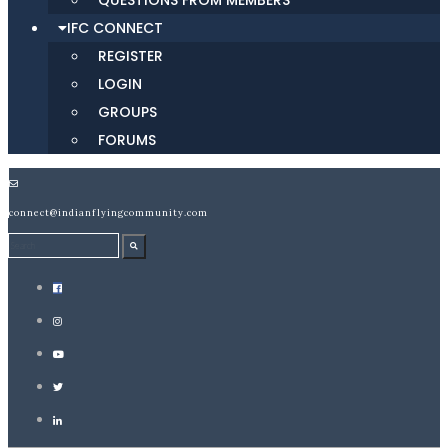
QUESTIONS FROM MEMBERS
IFC CONNECT
REGISTER
LOGIN
GROUPS
FORUMS
connect@indianflyingcommunity.com