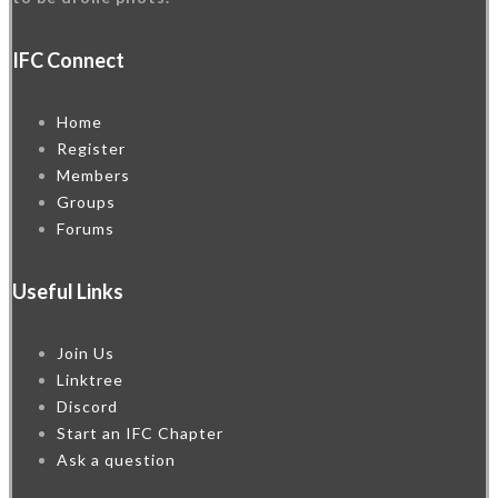
IFC Connect
Home
Register
Members
Groups
Forums
Useful Links
Join Us
Linktree
Discord
Start an IFC Chapter
Ask a question