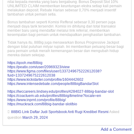
nilai kepada mereka yang baru bergabung. Bonus Deposit Slot 10%
UNLIMITED CLAIM memberikan keuntungan ekstra setiap kali pemain
melakukan deposit. Rebate Harian sebesar 0,70% menjadi insentif
tambahan untuk pemain setia.
Bonus tambahan seperti Komisi Refferal sebesar 0,30 persen juga
menjadi daya tarik tersendiri. Komisi ini dihitung dari total transaksi
member baru yang mendaftar melalui link referral, memberikan
kesempatan bagi pemain untuk mendapatkan penghasilan tambahan.
Tidak hanya itu, 88Big juga menawarkan Bonus Progressive Jackpot
dengan total puluhan milyar rupiah. Ini memberikan peluang besar bagi
para pemain untuk meraih kemenangan besar dan mengubah hidup
mereka dalam sekejap.
https://qooh.me/88big
https://peatix.com/user/20969323/view
https://www.figma.com/files/user/1337249675222612038?
fuid=1337249675222612038
https://www.kickstarter.com/profile/1604442602
https://www.intensedebate.com/people/88bigBandarSlot
https://lwccareers.lindsey.edu/profiles/4284027-88big-bandar-slot
https://coactuem.ub.edu/profiles/88big/timeline?locale=en
https://www.inprnt.com/profile/88big/
https://muckrack.com/88big-bandar-slot/bio
88BIG Link Daftar Judi Sportsbook Anti Rugi Kredibel Resmi
Asked
question
March 29, 2024
Add a Comment