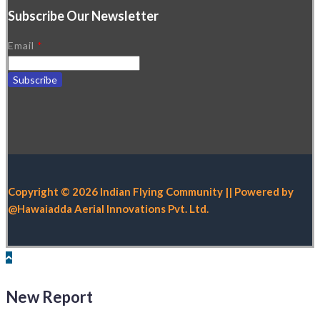
Subscribe Our Newsletter
Email
*
Copyright © 2026 Indian Flying Community || Powered by
@Hawaiadda Aerial Innovations Pvt. Ltd.
New Report