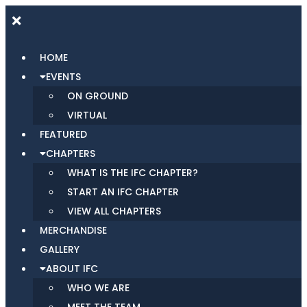
HOME
EVENTS
ON GROUND
VIRTUAL
FEATURED
CHAPTERS
WHAT IS THE IFC CHAPTER?
START AN IFC CHAPTER
VIEW ALL CHAPTERS
MERCHANDISE
GALLERY
ABOUT IFC
WHO WE ARE