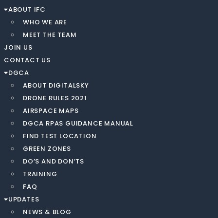
ABOUT IFC
WHO WE ARE
MEET THE TEAM
JOIN US
CONTACT US
DGCA
ABOUT DIGITALSKY
DRONE RULES 2021
AIRSPACE MAPS
DGCA RPAS GUIDANCE MANUAL
FIND TEST LOCATION
GREEN ZONES
DO’S AND DON’TS
TRAINING
FAQ
UPDATES
NEWS & BLOG