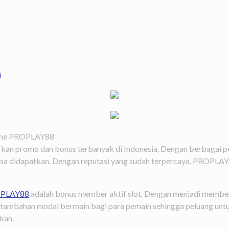
i
nline PROPLAY88
kan promo dan bonus terbanyak di Indonesia. Dengan berbagai p
a didapatkan. Dengan reputasi yang sudah terpercaya, PROPLAY88 
PLAY88
adalah bonus member aktif slot. Dengan menjadi member 
n tambahan modal bermain bagi para pemain sehingga peluang unt
kan.