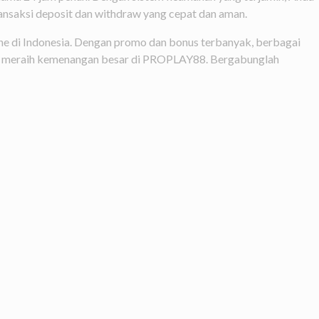
nsaksi deposit dan withdraw yang cepat dan aman.
line di Indonesia. Dengan promo dan bonus terbanyak, berbagai
tuk meraih kemenangan besar di PROPLAY88. Bergabunglah