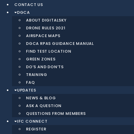
CONTACT US
DGCA
ABOUT DIGITALSKY
DRONE RULES 2021
AIRSPACE MAPS
DGCA RPAS GUIDANCE MANUAL
FIND TEST LOCATION
GREEN ZONES
DO’S AND DON’TS
TRAINING
FAQ
UPDATES
NEWS & BLOG
ASK A QUESTION
QUESTIONS FROM MEMBERS
IFC CONNECT
REGISTER