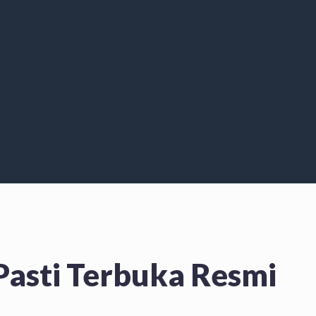
asti Terbuka Resmi