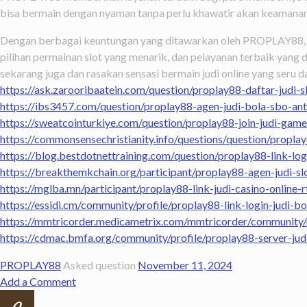
bisa bermain dengan nyaman tanpa perlu khawatir akan keamanan
Dengan berbagai keuntungan yang ditawarkan oleh PROPLAY88, tida
pilihan permainan slot yang menarik, dan pelayanan terbaik ya
sekarang juga dan rasakan sensasi bermain judi online yang ser
https://ask.zarooribaatein.com/question/proplay88-daftar-judi-s
https://ibs3457.com/question/proplay88-agen-judi-bola-sbo-ant
https://sweatcointurkiye.com/question/proplay88-join-judi-ga
https://commonsensechristianity.info/questions/question/propl
https://blog.bestdotnettraining.com/question/proplay88-link-l
https://breakthemkchain.org/participant/proplay88-agen-judi-sl
https://mglba.mn/participant/proplay88-link-judi-casino-online-r
https://essidi.cm/community/profile/proplay88-link-login-judi-b
https://mmtricorder.medicametrix.com/mmtricorder/community/pr
https://cdmac.bmfa.org/community/profile/proplay88-server-jud
PROPLAY88
Asked question
November 11, 2024
Add a Comment