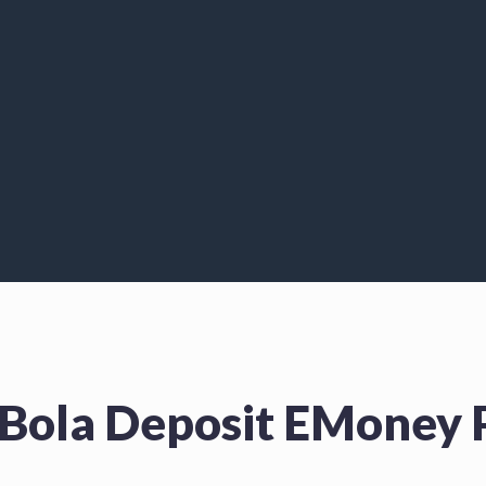
Bola Deposit EMoney P