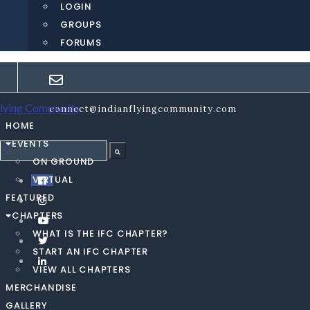
LOGIN
GROUPS
FORUMS
connect@indianflyingcommunity.com
HOME
EVENTS
ON GROUND
VIRTUAL
FEATURED
CHAPTERS
WHAT IS THE IFC CHAPTER?
START AN IFC CHAPTER
VIEW ALL CHAPTERS
MERCHANDISE
GALLERY