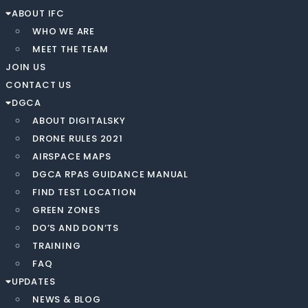
ABOUT IFC
WHO WE ARE
MEET THE TEAM
JOIN US
CONTACT US
DGCA
ABOUT DIGITALSKY
DRONE RULES 2021
AIRSPACE MAPS
DGCA RPAS GUIDANCE MANUAL
FIND TEST LOCATION
GREEN ZONES
DO’S AND DON’TS
TRAINING
FAQ
UPDATES
NEWS & BLOG