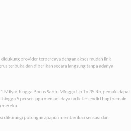
ne didukung provider terpercaya dengan akses mudah link
erus terbuka dan diberikan secara langsung tanpa adanya
 Milyar, hingga Bonus Sabtu Minggu Up To 35 Rb, pemain dapat
ngga 5 persen juga menjadi daya tarik tersendiri bagi pemain
n mereka.
pa dikurangi potongan apapun memberikan sensasi dan