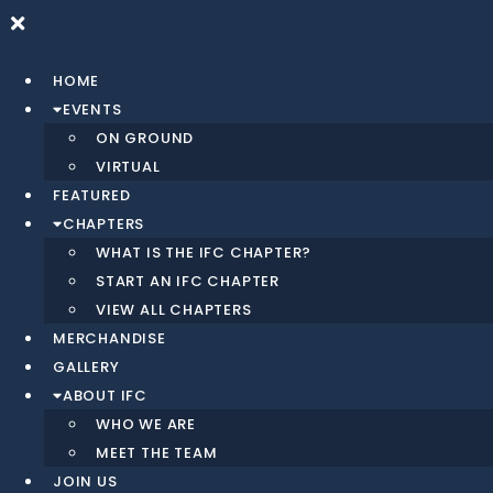
Skip
to
content
HOME
EVENTS
ON GROUND
VIRTUAL
FEATURED
CHAPTERS
WHAT IS THE IFC CHAPTER?
START AN IFC CHAPTER
VIEW ALL CHAPTERS
MERCHANDISE
GALLERY
ABOUT IFC
WHO WE ARE
MEET THE TEAM
JOIN US