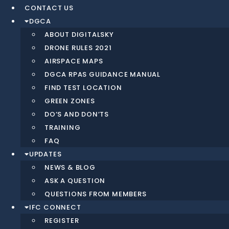
CONTACT US
DGCA
ABOUT DIGITALSKY
DRONE RULES 2021
AIRSPACE MAPS
DGCA RPAS GUIDANCE MANUAL
FIND TEST LOCATION
GREEN ZONES
DO’S AND DON’TS
TRAINING
FAQ
UPDATES
NEWS & BLOG
ASK A QUESTION
QUESTIONS FROM MEMBERS
IFC CONNECT
REGISTER