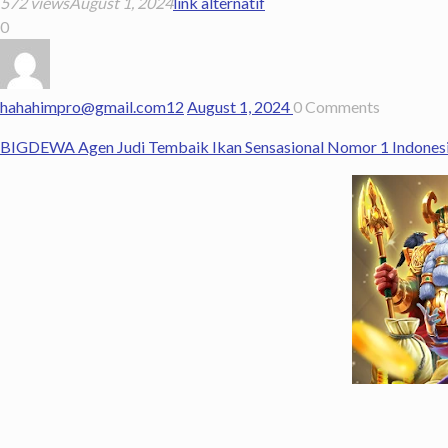
572 views
August 1, 2024
link alternatif
0
hahahimpro@gmail.com
12
August 1, 2024
0
Comments
BIGDEWA Agen Judi Tembaik Ikan Sensasional Nomor 1 Indones