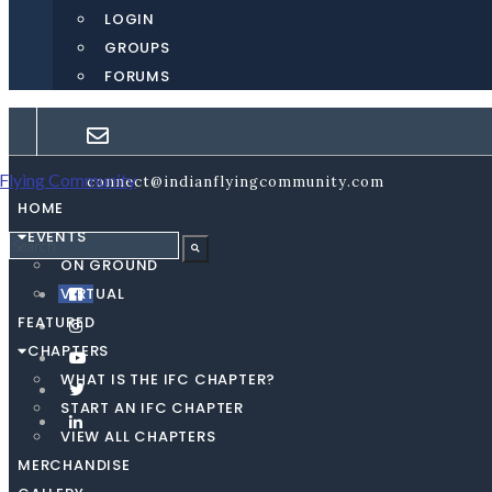
LOGIN
GROUPS
FORUMS
connect@indianflyingcommunity.com
HOME
EVENTS
ON GROUND
VIRTUAL
FEATURED
CHAPTERS
WHAT IS THE IFC CHAPTER?
START AN IFC CHAPTER
VIEW ALL CHAPTERS
MERCHANDISE