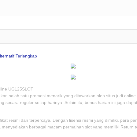
ernatif Terlengkap
Online UG125SLOT
an salah satu promosi menarik yang ditawarkan oleh situs judi onli
secara reguler setiap harinya. Selain itu, bonus harian ini juga d
rtifikat resmi dan terpercaya. Dengan lisensi resmi yang dimiliki, p
ga menyediakan berbagai macam permainan slot yang memiliki Return to