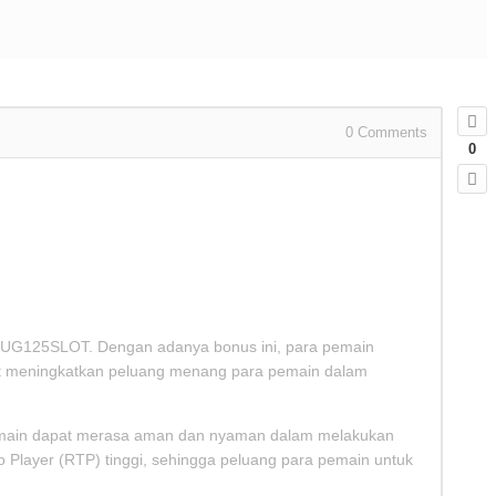
0
Comments
0
ne UG125SLOT. Dengan adanya bonus ini, para pemain
apat meningkatkan peluang menang para pemain dalam
ara pemain dapat merasa aman dan nyaman dalam melakukan
 Player (RTP) tinggi, sehingga peluang para pemain untuk