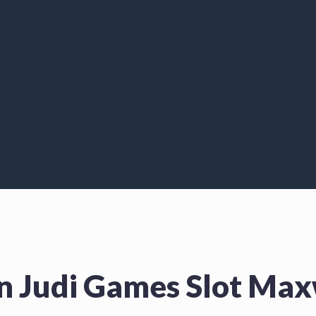
 Judi Games Slot Maxw