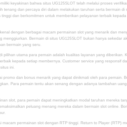
miliki keyakinan bahwa situs UG125SLOT telah melalui proses verifika
 tenang dan percaya diri dalam melakukan taruhan serta bermain di situ
 tinggi dan berkomitmen untuk memberikan pelayanan terbaik kepada
kenal dengan berbagai macam permainan slot yang menarik dan mengh
g menggiurkan. Bermain di situs UG125SLOT bukan hanya sekedar ak
an bermain yang seru.
pilihan utama para pemain adalah kualitas layanan yang diberikan. 
terbaik kepada setiap membernya. Customer service yang responsif 
tus ini.
ai promo dan bonus menarik yang dapat dinikmati oleh para pemain. 
kan. Para pemain tentu akan senang dengan adanya tambahan uang set
an slot, para pemain dapat meningkatkan modal taruhan mereka tanp
emaksimalkan peluang menang mereka dalam bermain slot online. Bon
ur.
i macam permainan slot dengan RTP tinggi. Return to Player (RTP) m