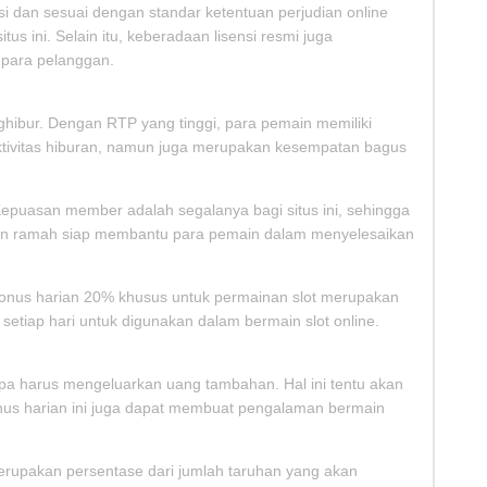
si dan sesuai dengan standar ketentuan perjudian online
s ini. Selain itu, keberadaan lisensi resmi juga
 para pelanggan.
ibur. Dengan RTP yang tinggi, para pemain memiliki
tivitas hiburan, namun juga merupakan kesempatan bagus
Kepuasan member adalah segalanya bagi situs ini, sehingga
dan ramah siap membantu para pemain dalam menyelesaikan
Bonus harian 20% khusus untuk permainan slot merupakan
iap hari untuk digunakan dalam bermain slot online.
a harus mengeluarkan uang tambahan. Hal ini tentu akan
us harian ini juga dapat membuat pengalaman bermain
erupakan persentase dari jumlah taruhan yang akan