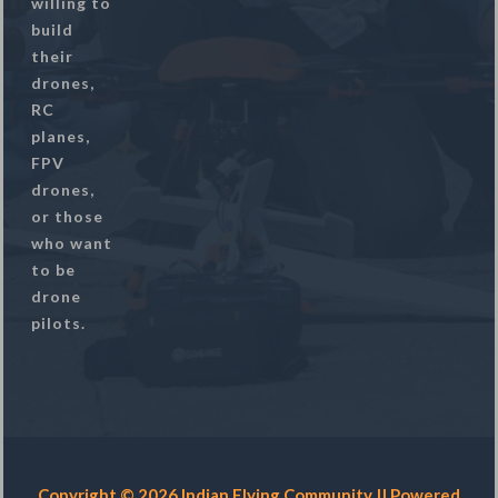
willing to
build
their
drones,
RC
planes,
FPV
drones,
or those
who want
to be
drone
pilots.
Copyright © 2026 Indian Flying Community || Powered