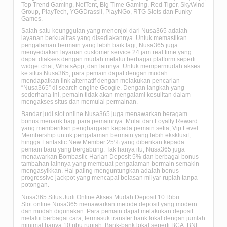
Top Trend Gaming, NetTent, Big Time Gaming, Red Tiger, SkyWind
Group, PlayTech, YGGDrassil, PlayNGo, RTG Slots dan Funky
Games.
Salah satu keunggulan yang menonjol dari Nusa365 adalah
layanan berkualitas yang disediakannya. Untuk memastikan
pengalaman bermain yang lebih baik lagi, Nusa365 juga
menyediakan layanan customer service 24 jam real time yang
dapat diakses dengan mudah melalui berbagai platform seperti
widget chat, WhatsApp, dan lainnya. Untuk mempermudah akses
ke situs Nusa365, para pemain dapat dengan mudah
mendapatkan link alternatif dengan melakukan pencarian
“Nusa365” di search engine Google. Dengan langkah yang
sederhana ini, pemain tidak akan mengalami kesulitan dalam
mengakses situs dan memulai permainan.
Bandar judi slot online Nusa365 juga menawarkan beragam
bonus menarik bagi para pemainnya. Mulai dari Loyalty Reward
yang memberikan penghargaan kepada pemain setia, Vip Level
Membership untuk pengalaman bermain yang lebih eksklusif,
hingga Fantastic New Member 25% yang diberikan kepada
pemain baru yang bergabung. Tak hanya itu, Nusa365 juga
menawarkan Bombastic Harian Deposit 5% dan berbagai bonus
tambahan lainnya yang membuat pengalaman bermain semakin
mengasyikkan. Hal paling menguntungkan adalah bonus
progressive jackpot yang mencapai belasan milyar rupiah tanpa
potongan.
Nusa365 Situs Judi Online Akses Mudah Deposit 10 Ribu
Slot online Nusa365 menawarkan metode deposit yang modern
dan mudah digunakan. Para pemain dapat melakukan deposit
melalui berbagai cara, termasuk transfer bank lokal dengan jumlah
minimal hanya 10 ribu rupiah. Bank-bank lokal seperti BCA, BNI,