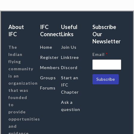
About
IFC
Useful
Subscribe
IFC
Connect
Links
Our
Newsletter
The
Home
Join Us
Indian
Email
*
Register
Linktree
flying
Members
Discord
community
is an
Groups
Start an
organization
IFC
Forums
that was
Chapter
founded
Ask a
to
question
provide
opportunities
and
guidance