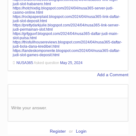
judi-slot-habanero.html
https://hotchixdig.blogspot.com/2024/04/nusa365-server-judi-
casino-online.html
https://rockpaperplaid.blogspot.com/2024/04/nusa365-link-daftar-
judi-slot-deposit.html
https://prettydarkjulie.blogspot.com/2024/04/nusa365-link-server-
judi-permainan-slot.html
https://grfgguvf.blogspot.com/2024/04/nusa365-daftar-judi-main-
slot-pulsa.html
https://thisfullhousereviews.blogspot.com/2024/04/nusa365-daftar-
judi-bola-dana-kredibel.html
https://landeskomponente.blogspot.com/2024/04/nusa365-daftar-
judi-slot-games-deposit.html
NUSA365
Asked question
May 25, 2024
Add a Comment
Write your answer.
Register
or
Login