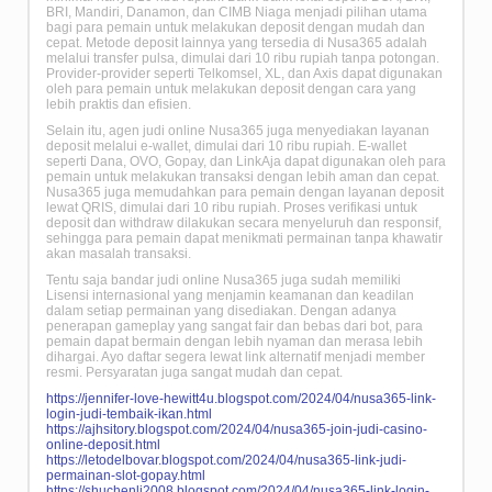
BRI, Mandiri, Danamon, dan CIMB Niaga menjadi pilihan utama
bagi para pemain untuk melakukan deposit dengan mudah dan
cepat. Metode deposit lainnya yang tersedia di Nusa365 adalah
melalui transfer pulsa, dimulai dari 10 ribu rupiah tanpa potongan.
Provider-provider seperti Telkomsel, XL, dan Axis dapat digunakan
oleh para pemain untuk melakukan deposit dengan cara yang
lebih praktis dan efisien.
Selain itu, agen judi online Nusa365 juga menyediakan layanan
deposit melalui e-wallet, dimulai dari 10 ribu rupiah. E-wallet
seperti Dana, OVO, Gopay, dan LinkAja dapat digunakan oleh para
pemain untuk melakukan transaksi dengan lebih aman dan cepat.
Nusa365 juga memudahkan para pemain dengan layanan deposit
lewat QRIS, dimulai dari 10 ribu rupiah. Proses verifikasi untuk
deposit dan withdraw dilakukan secara menyeluruh dan responsif,
sehingga para pemain dapat menikmati permainan tanpa khawatir
akan masalah transaksi.
Tentu saja bandar judi online Nusa365 juga sudah memiliki
Lisensi internasional yang menjamin keamanan dan keadilan
dalam setiap permainan yang disediakan. Dengan adanya
penerapan gameplay yang sangat fair dan bebas dari bot, para
pemain dapat bermain dengan lebih nyaman dan merasa lebih
dihargai. Ayo daftar segera lewat link alternatif menjadi member
resmi. Persyaratan juga sangat mudah dan cepat.
https://jennifer-love-hewitt4u.blogspot.com/2024/04/nusa365-link-
login-judi-tembaik-ikan.html
https://ajhsitory.blogspot.com/2024/04/nusa365-join-judi-casino-
online-deposit.html
https://letodelbovar.blogspot.com/2024/04/nusa365-link-judi-
permainan-slot-gopay.html
https://shuchenli2008.blogspot.com/2024/04/nusa365-link-login-